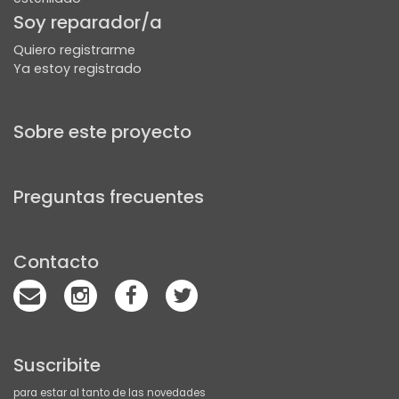
Soy reparador/a
0
Quiero registrarme
Ya estoy registrado
Karin
Sobre este proyecto
0
Karin joyas es la joyería y relojería más
Preguntas frecuentes
tradicional de la ciudad de hurlingham y ocupa
un lugar destacado a nivel internacional. Hace
más de 50 años se instaló sobre la exclusiva
Contacto
avenida jauretche.
Orient
Suscribite
0
para estar al tanto de las novedades