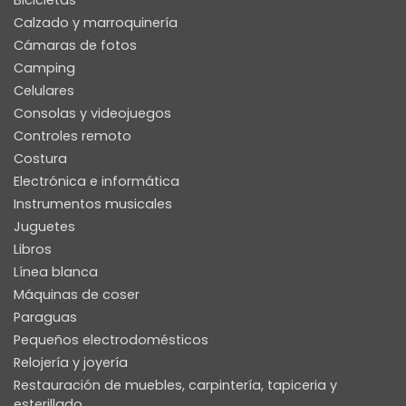
Bicicletas
0
Calzado y marroquinería
Cámaras de fotos
Camping
Celulares
Eduardo Carchidi
Consolas y videojuegos
Relojes
Controles remoto
Costura
0
Electrónica e informática
Instrumentos musicales
Juguetes
Libros
General Store
Línea blanca
0
Máquinas de coser
Paraguas
Pequeños electrodomésticos
Relojería y joyería
Restauración de muebles, carpintería, tapiceria y
Kaaba
esterillado