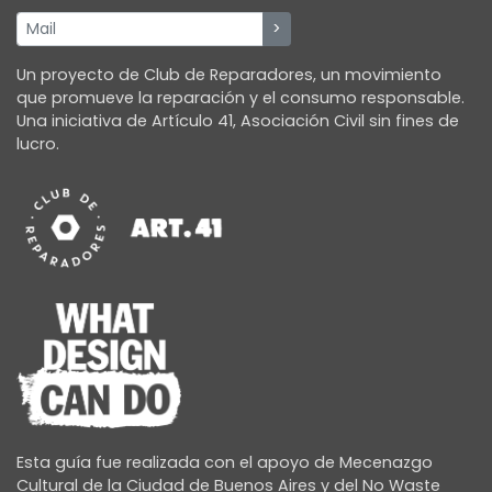
Un proyecto de Club de Reparadores, un movimiento
que promueve la reparación y el consumo responsable.
Peyro Ricardo
Una iniciativa de Artículo 41, Asociación Civil sin fines de
0
lucro.
Relojería Di Carlo
0
Restauro y realizo mantenimiento de relojes de
bolsillo y pulsera. También realizo pulidos de
cajas y brazaletes de acero y oro
Esta guía fue realizada con el apoyo de Mecenazgo
Cultural de la Ciudad de Buenos Aires y del No Waste