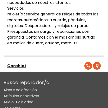
necesidades de nuestros clientes.
Servicios
relojería : service general de relojes de todas las
marcas, automáticos, a cuerda, péndulos,
digitales. Despertadores y relojes de pared.
Presupuestos sin cargo y reparaciones con
garantía. Contamos con el mas amplio surtido
en mallas de cuero, caucho, metal. C...
Carchidi
0
Busco reparador/a
Aires y calefacción
Artículos deportivos
Casa Chao
Audio, TV y video