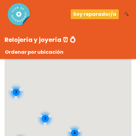
Soy reparador/a
🔍
Relojería y joyería ⏰ 💍
Ordenar por ubicación
3
3
5