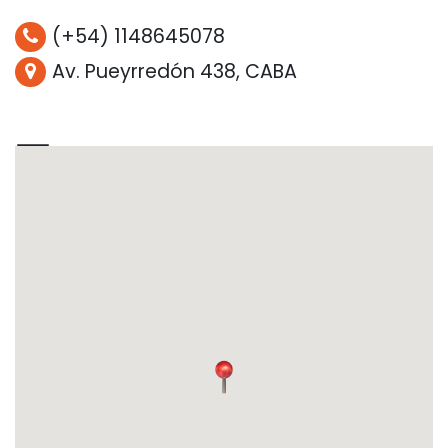
(+54) 1148645078
Av. Pueyrredón 438, CABA
💵
Efectivo
🏍️
Servicio a domicilio
🕐
10:00:00 AM a 7:30:00 PM
🏅
No es servicio técnico oficial
🛠️
Play Station, Xbox 360, Wii, PSP,
Nintendo DS