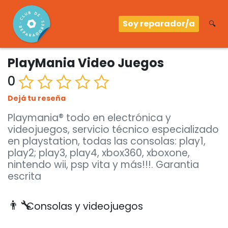
Soy reparador/a
🔍
PlayMania Video Juegos
0
Dejá tu reseña
Playmania® todo en electrónica y
videojuegos, servicio técnico especializado
en playstation, todas las consolas: play1,
play2; play3, play4, xbox360, xboxone,
nintendo wii, psp vita y más!!!. Garantia
escrita
👨‍🔧
Consolas y videojuegos