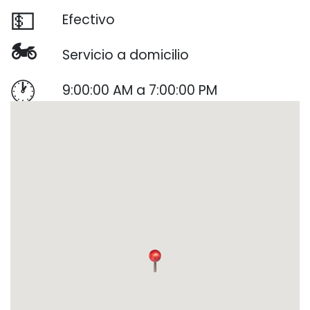
💵
Efectivo
🏍️
Servicio a domicilio
🕐
9:00:00 AM a 7:00:00 PM
🏅
No es servicio técnico oficial
https://www.facebook.com/pg/ELR
EYDELCONTROLREMOTOARGENTINA
http://www.elreydelremoto.com.ar
Siguiente
Ant