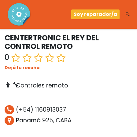
Soy reparador/a
🔍
CENTERTRONIC EL REY DEL
CONTROL REMOTO
0
Dejá tu reseña
👨‍🔧
Controles remoto
(+54) 1160913037
Panamá 925, CABA