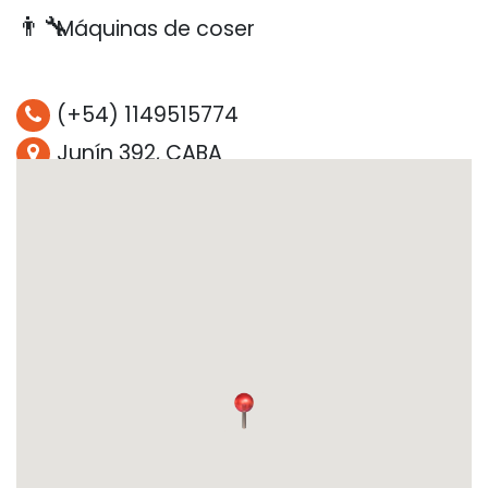
👨‍🔧
Máquinas de coser
(+54) 1149515774
Junín 392, CABA
💵
Efectivo, tarjeta de crédito, tarjeta
de débito
🏍️
Servicio a domicilio
🕐
9 a 19hs
🏅
No es servicio técnico oficial