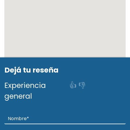
https://es-
la.facebook.com/MaquinasLaIntern
acional/
Siguiente
Ant
Dejá tu reseña
Experiencia
👍
👎
general