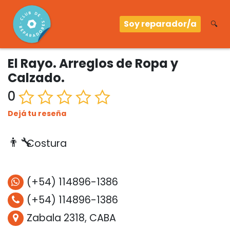
Soy reparador/a
🔍
El Rayo. Arreglos de Ropa y
Calzado.
0
Dejá tu reseña
👨‍🔧
Costura
(+54) 114896-1386
(+54) 114896-1386
Zabala 2318, CABA