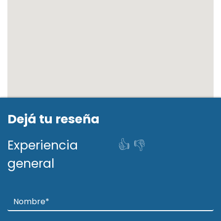
Siguiente
Ant
Dejá tu reseña
Experiencia
👍
👎
general