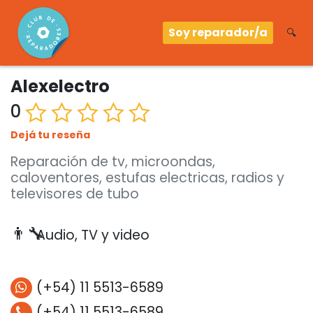
Soy reparador/a
🔍
Alexelectro
0
Dejá tu reseña
Reparación de tv, microondas,
caloventores, estufas electricas, radios y
televisores de tubo
👨‍🔧
Audio, TV y video
(+54) 11 5513-6589
(+54) 11 5513-6589