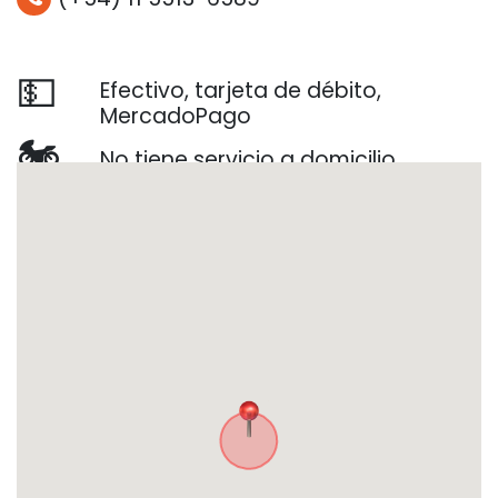
💵
Efectivo, tarjeta de débito,
MercadoPago
🏍️
No tiene servicio a domicilio
📅
Lunes, Martes, Miércoles, Jueves,
Viernes
🏅
No es servicio técnico oficial
📜
3 meses
https://www.facebook.com/alexele
ctro1975/