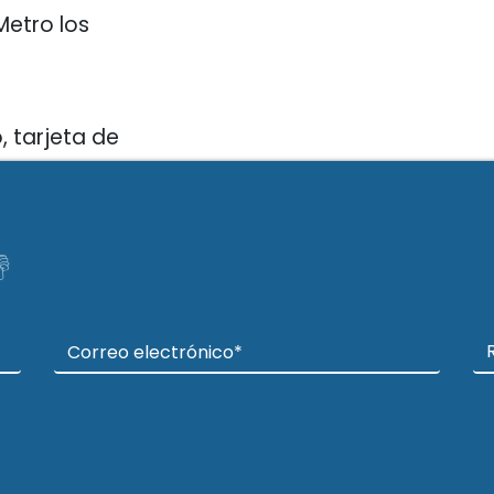
Metro los
o, tarjeta de

Jueves,
ial
as.cl