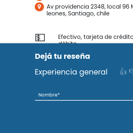
Av providencia 2348, local 96 
leones, Santiago, chile
💵
Efectivo, tarjeta de crédit
débito
🏍️
Dejá tu reseña
Servicio a domicilio
🕐
10:00 a 19:00
Experiencia general
👍

📅
Lunes, Martes, Miércoles, 
Viernes, Sábado
🏅
No es servicio técnico ofic
http://Www.elateliercostur