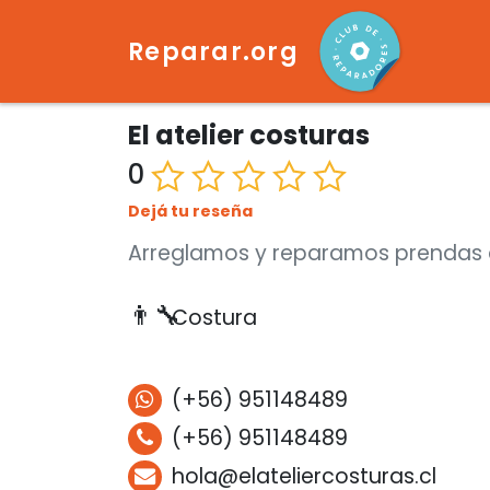
Reparar.org
El atelier costuras
0
Dejá tu reseña
Arreglamos y reparamos prendas d
👨‍🔧
Costura
(+56) 951148489
(+56) 951148489
hola@elateliercosturas.cl