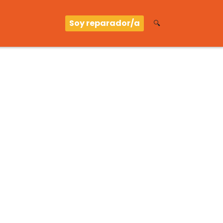
Soy reparador/a
🔍