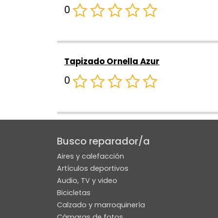
0
Tapizado Ornella Azur
0
The Cavern
Busco reparador/a
0
Aires y calefacción
Artículos deportivos
Audio, TV y video
Bicicletas
‹ Anterior
1
2
3
4
Siguiente ›
Calzado y marroquinería
Cámaras de fotos