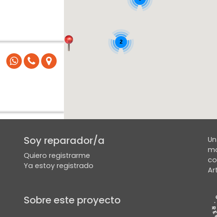
2
Soy reparador/a
Un
mo
Quiero registrarme
co
Ya estoy registrado
Ar
Sobre este proyecto