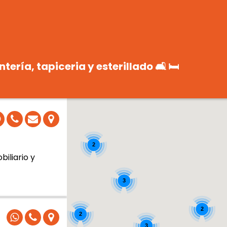
ería, tapiceria y esterillado 🛋 🛏
2
iliario y
2
3
2
2
3