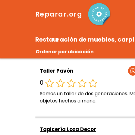
Reparar.org
Restauración de muebles, carpint
Ordenar por ubicación
Taller Pavón
0
Somos un taller de dos generaciones. Mob
objetos hechos a mano.
Tapicería Loza Decor